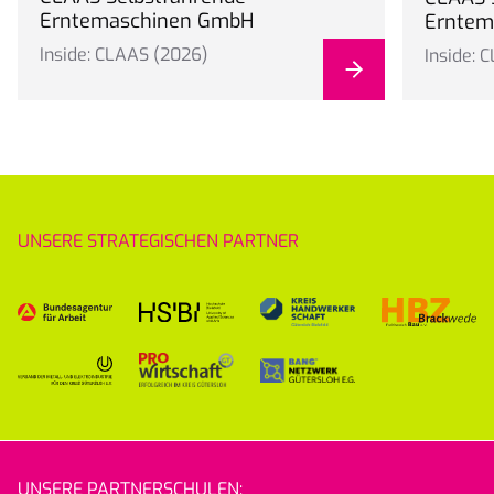
Erntemaschinen GmbH
Erntem
Inside: CLAAS (2026)
Inside: 
UNSERE STRATEGISCHEN PARTNER
UNSERE PARTNERSCHULEN: