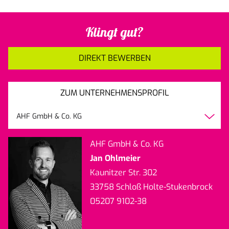
Klingt gut?
DIREKT BEWERBEN
ZUM UNTERNEHMENSPROFIL
AHF GmbH & Co. KG
AHF GmbH & Co. KG
Jan Ohlmeier
Kaunitzer Str. 302
33758 Schloß Holte-Stukenbrock
05207 9102-38