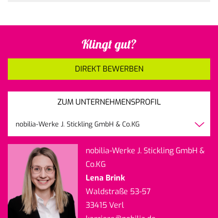
Klingt gut?
DIREKT BEWERBEN
ZUM UNTERNEHMENSPROFIL
nobilia-Werke J. Stickling GmbH & Co.KG
nobilia-Werke J. Stickling GmbH &
Co.KG
Lena Brink
Waldstraße 53-57
33415 Verl