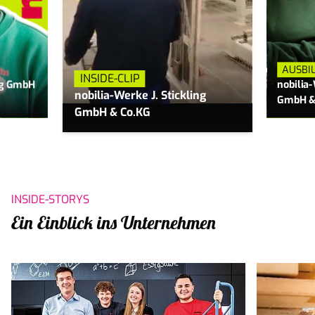
AUSBI
INSIDE-CLIP
ing GmbH
nobilia-
nobilia-Werke J. Stickling
GmbH &
GmbH & Co.KG
INSIDE-STORYS
Ein Einblick ins Unternehmen