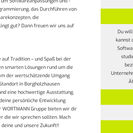
d um Softwareanpassungen und -
ogrammierung, das Durchführen von
arekonzepten, die
ingt gut? Dann freuen wir uns auf
Du wil
kannst d
Softwa
studi
 auf Tradition – und Spaß bei der
bez
ben smarten Lösungen rund um die
Unternehm
 Team der wertschätzende Umgang
Ä
Standort in Borgholzhausen
nd eine hochwertige Ausstattung,
 deine persönliche Entwicklung
der WORTMANN Gruppe bieten wir dir
er die wir sprechen sollten. Mach
 deine und unsere Zukunft!!