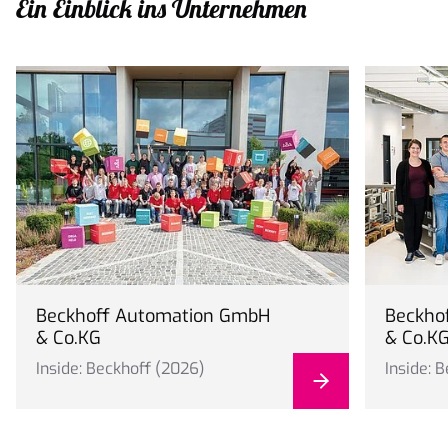
Ein Einblick ins Unternehmen
Beckhoff Automation GmbH
Beckho
& Co.KG
& Co.K
Inside: Beckhoff (2026)
Inside: 