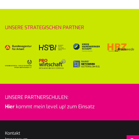
UNSERE STRATEGISCHEN PARTNER
UNSERE PARTNERSCHULEN:
Hier
kommt mein level up! zum Einsatz
Kontakt