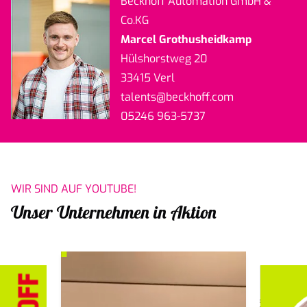
Beckhoff Automation GmbH &
Co.KG
Marcel Grothusheidkamp
Hülshorstweg 20
33415 Verl
talents
@beckhoff.com
05246 963-5737
WIR SIND AUF YOUTUBE!
Unser Unternehmen in Aktion