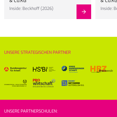
& Co.KG
& Co.K
Inside: Beckhoff (2026)
Inside: 
UNSERE STRATEGISCHEN PARTNER
UNSERE PARTNERSCHULEN: