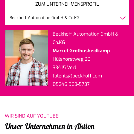
ZUM UNTERNEHMENSPROFIL
Beckhoff Automation GmbH & Co.KG
Beckhoff Automation GmbH &
Co.KG
Marcel Grothusheidkamp
Hülshorstweg 20
33415 Verl
talents
@beckhoff.com
05246 963-5737
WIR SIND AUF YOUTUBE!
Unser Unternehmen in Aktion