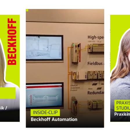
PRAXI
ik /
STUDI
INSIDE-CLIP
Praxisi
Beckhoff Automation