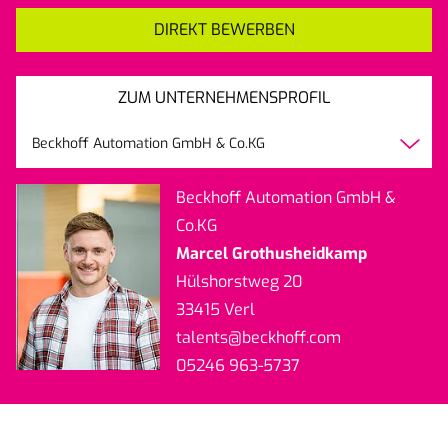
DIREKT BEWERBEN
ZUM UNTERNEHMENSPROFIL
Beckhoff Automation GmbH & Co.KG
Beckhoff Automation GmbH &
Co.KG
Marcel Grothusheidkamp
Hülshorstweg 20
33415 Verl
talents
@beckhoff.com
05246 963-5737