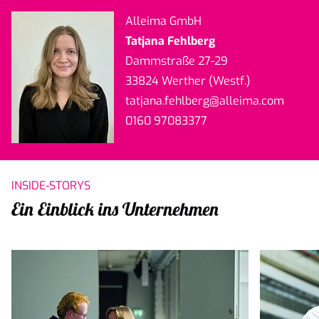
Alleima GmbH
Tatjana Fehlberg
Dammstraße 27-29
33824 Werther (Westf.)
tatjana.fehlberg
@alleima.com
0160 97083377
INSIDE-STORYS
Ein Einblick ins Unternehmen