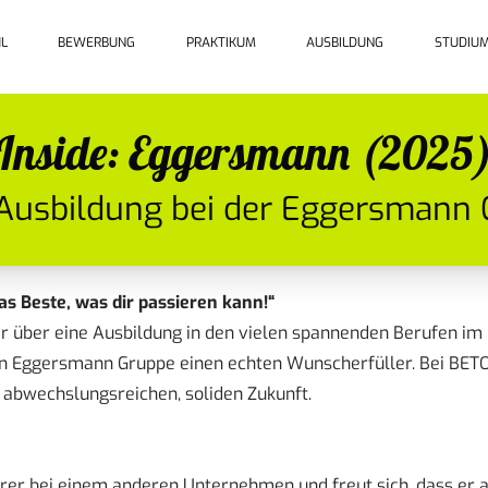
L
BEWERBUNG
PRAKTIKUM
AUSBILDUNG
STUDIU
Inside: Eggersmann (2025
Ausbildung bei der Eggersmann
s Beste, was dir passieren kann!“
er über eine Ausbildung in den vielen spannenden Berufen im
hen Eggersmann Gruppe einen echten Wunscherfüller. Bei BETO
 abwechslungsreichen, soliden Zukunft.
er bei einem anderen Unternehmen und freut sich, dass er 