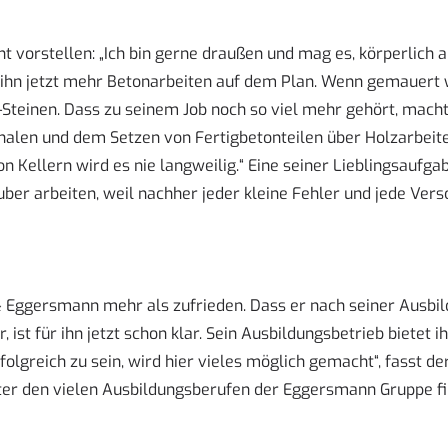
ht vorstellen: „Ich bin gerne draußen und mag es, körperlich a
ihn jetzt mehr Betonarbeiten auf dem Plan. Wenn gemauert wi
Steinen. Dass zu seinem Job noch so viel mehr gehört, mach
chalen und dem Setzen von Fertigbetonteilen über Holzarb
n Kellern wird es nie langweilig.“ Eine seiner Lieblingsaufga
ber arbeiten, weil nachher jeder kleine Fehler und jede Ver
d & Eggersmann mehr als zufrieden. Dass er nach seiner Ausb
 ist für ihn jetzt schon klar. Sein Ausbildungsbetrieb bietet
olgreich zu sein, wird hier vieles möglich gemacht“, fasst 
nter den vielen Ausbildungsberufen der Eggersmann Gruppe f