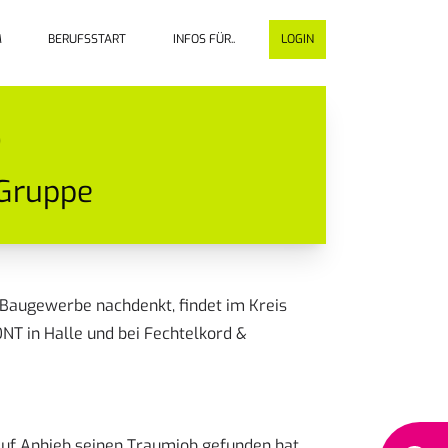
M
BERUFSSTART
INFOS FÜR..
LOGIN
)
 Gruppe
 Baugewerbe nachdenkt, findet im Kreis
NT in Halle und bei Fechtelkord &
auf Anhieb seinen Traumjob gefunden hat.