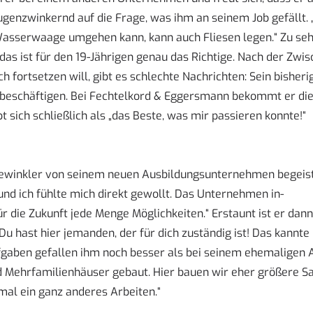
ugenzwinkernd auf die Frage, was ihm an seinem Job gefällt. 
Wasserwaage umgehen kann, kann auch Fliesen legen.“ Zu seh
as ist für den 19-Jährigen genau das Richtige. Nach der Zwis
ch fortsetzen will, gibt es schlechte Nachrichten: Sein bishe
beschäftigen. Bei Fechtelkord & Eggersmann bekommt er die M
 sich schließlich als „das Beste, was mir passieren konnte!“
sewinkler von seinem neuen Ausbildungsunternehmen begeiste
und ich fühlte mich direkt gewollt. Das Unternehmen in-
für die Zukunft jede Menge Möglichkeiten.“ Erstaunt ist er da
 hast hier jemanden, der für dich zuständig ist! Das kannte i
ufgaben gefallen ihm noch besser als bei seinem ehemaligen A
nd Mehrfamilienhäuser gebaut. Hier bauen wir eher größere Sa
mal ein ganz anderes Arbeiten.“