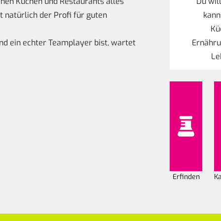
leinen Küchen und Restaurants alles
Du wil
t natürlich der Profi für guten
kann
Kü
nd ein echter Teamplayer bist, wartet
Ernähru
Le
Erfinden
K