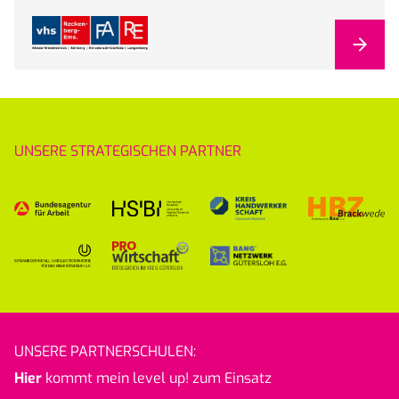
UNSERE STRATEGISCHEN PARTNER
UNSERE PARTNERSCHULEN:
Hier
kommt mein level up! zum Einsatz