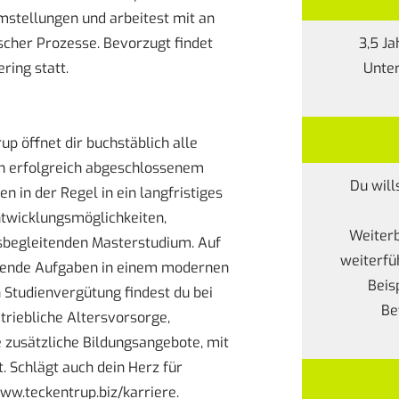
mstellungen und arbeitest mit an
cher Prozesse. Bevorzugt findet
3,5 J
ring statt.
Unte
up öffnet dir buchstäblich alle
ch erfolgreich abgeschlossenem
Du will
in der Regel in ein langfristiges
ntwicklungsmöglichkeiten,
Weiterb
sbegleitenden Masterstudium. Auf
weiterfü
nende Aufgaben in einem modernen
Beis
Studienvergütung findest du bei
Be
triebliche Altersvorsorge,
 zusätzliche Bildungsangebote, mit
. Schlägt auch dein Herz für
ww.teckentrup.biz/karriere
.