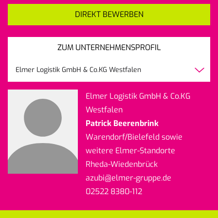
DIREKT BEWERBEN
ZUM UNTERNEHMENSPROFIL
Elmer Logistik GmbH & Co.KG Westfalen
Elmer Logistik GmbH & Co.KG
Westfalen
Patrick Beerenbrink
Warendorf/Bielefeld sowie
weitere Elmer-Standorte
Rheda-Wiedenbrück
azubi
@elmer-gruppe.de
02522 8380-112