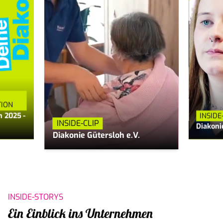
TION
n 2025 -
INSIDE
INSIDE-CLIP
Diakoni
Diakonie Gütersloh e.V.
INSIDE-STORYS
Ein Einblick ins Unternehmen