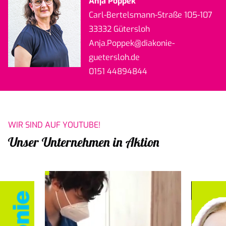
Anja Poppek
Carl-Bertelsmann-Straße 105-107
33332 Gütersloh
Anja.Poppek
@diakonie-
guetersloh.de
0151 44894844
WIR SIND AUF YOUTUBE!
Unser Unternehmen in Aktion